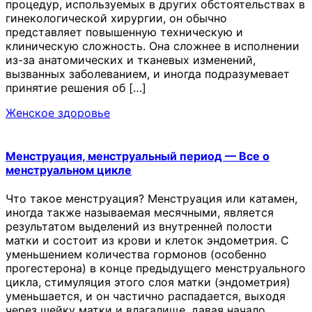
процедур, используемых в других обстоятельствах в
гинекологической хирургии, он обычно
представляет повышенную техническую и
клиническую сложность. Она сложнее в исполнении
из-за анатомических и тканевых изменений,
вызванных заболеванием, и иногда подразумевает
принятие решения об […]
Женское здоровье
Менструация, менструальный период — Все о
менструальном цикле
Что такое менструация? Менструация или катамен,
иногда также называемая месячными, является
результатом выделений из внутренней полости
матки и состоит из крови и клеток эндометрия. С
уменьшением количества гормонов (особенно
прогестерона) в конце предыдущего менструального
цикла, стимуляция этого слоя матки (эндометрия)
уменьшается, и он частично распадается, выходя
через шейку матки и влагалище, давая начало