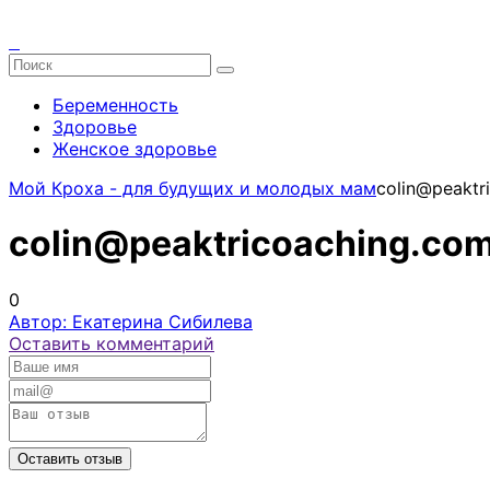
Беременность
Здоровье
Женское здоровье
Мой Кроха - для будущих и молодых мам
colin@peaktr
colin@peaktricoaching.co
0
Автор: Екатерина Сибилева
Оставить комментарий