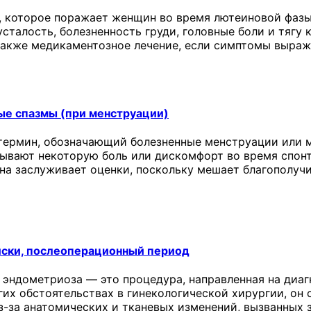
 которое поражает женщин во время лютеиновой фазы
сталость, болезненность груди, головные боли и тягу 
 также медикаментозное лечение, если симптомы выраж
ые спазмы (при менструации)
термин, обозначающий болезненные менструации или м
ывают некоторую боль или дискомфорт во время спонт
она заслуживает оценки, поскольку мешает благополу
иски, послеоперационный период
 эндометриоза — это процедура, направленная на диаг
угих обстоятельствах в гинекологической хирургии, о
з-за анатомических и тканевых изменений, вызванных 