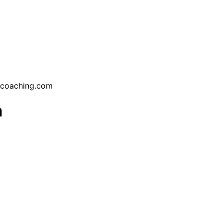
icoaching.com
m