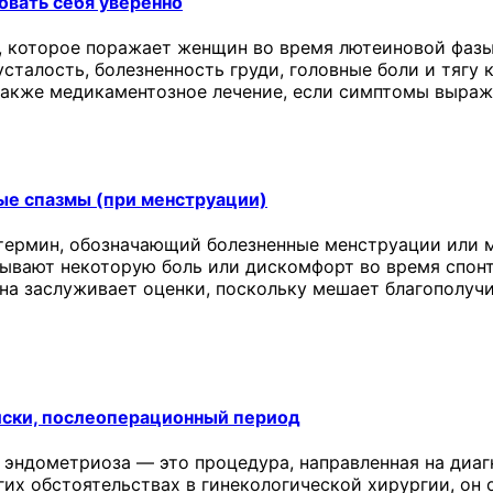
овать себя уверенно
 которое поражает женщин во время лютеиновой фазы
сталость, болезненность груди, головные боли и тягу 
 также медикаментозное лечение, если симптомы выраж
ые спазмы (при менструации)
термин, обозначающий болезненные менструации или м
ывают некоторую боль или дискомфорт во время спонт
она заслуживает оценки, поскольку мешает благополу
иски, послеоперационный период
 эндометриоза — это процедура, направленная на диаг
угих обстоятельствах в гинекологической хирургии, о