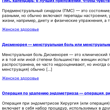
ПМС календарь: 6 лучших приложений, чтобы чувств
Предменструальный синдром (ПМС) — это состояние,
разными, но обычно включают перепады настроения, у
жизни, например, диету и физические упражнения, а
Женское здоровье
Дисменорея — менструальная боль или менструальн
Менструальная боль Дисменорея — это клинический 
и в той или иной степени большинство женщин испыт
распространена, ее часто недооценивают, но иногда 
менструация) обычно […]
Женское здоровье
Операция по удалению эндометриоза — операция, р
Операция при эндометриозе Хирургия (или операция)
включает в себя набор процедур, используемых в др