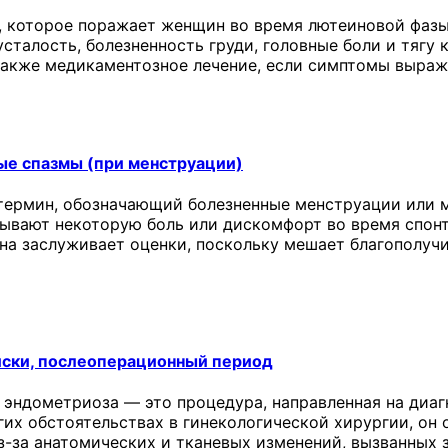
 которое поражает женщин во время лютеиновой фазы
сталость, болезненность груди, головные боли и тягу 
 также медикаментозное лечение, если симптомы выраж
ые спазмы (при менструации)
термин, обозначающий болезненные менструации или м
ывают некоторую боль или дискомфорт во время спонт
она заслуживает оценки, поскольку мешает благополу
иски, послеоперационный период
 эндометриоза — это процедура, направленная на диаг
угих обстоятельствах в гинекологической хирургии, о
з-за анатомических и тканевых изменений, вызванных 