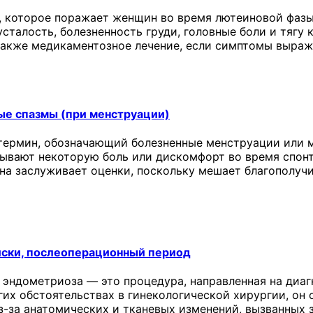
 которое поражает женщин во время лютеиновой фазы
сталость, болезненность груди, головные боли и тягу 
 также медикаментозное лечение, если симптомы выраж
ые спазмы (при менструации)
термин, обозначающий болезненные менструации или м
ывают некоторую боль или дискомфорт во время спонт
она заслуживает оценки, поскольку мешает благополу
иски, послеоперационный период
 эндометриоза — это процедура, направленная на диаг
угих обстоятельствах в гинекологической хирургии, о
з-за анатомических и тканевых изменений, вызванных 