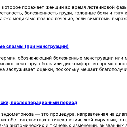
 которое поражает женщин во время лютеиновой фазы
сталость, болезненность груди, головные боли и тягу 
 также медикаментозное лечение, если симптомы выраж
ые спазмы (при менструации)
термин, обозначающий болезненные менструации или м
ывают некоторую боль или дискомфорт во время спонт
она заслуживает оценки, поскольку мешает благополу
иски, послеоперационный период
 эндометриоза — это процедура, направленная на диаг
угих обстоятельствах в гинекологической хирургии, о
з-за анатомических и тканевых изменений, вызванных 