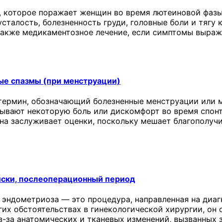
 которое поражает женщин во время лютеиновой фазы
сталость, болезненность груди, головные боли и тягу 
 также медикаментозное лечение, если симптомы выраж
ые спазмы (при менструации)
термин, обозначающий болезненные менструации или м
ывают некоторую боль или дискомфорт во время спонт
она заслуживает оценки, поскольку мешает благополу
иски, послеоперационный период
 эндометриоза — это процедура, направленная на диаг
угих обстоятельствах в гинекологической хирургии, о
з-за анатомических и тканевых изменений, вызванных 