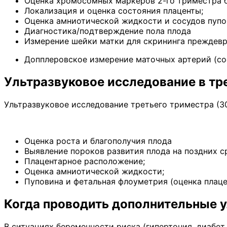
Оценка хромосомных маркеров 2-го триместра 
Локализация и оценка состояния плаценты;
Оценка амниотической жидкости и сосудов пупо
Диагностика/подтверждение пола плода
Измерение шейки матки для скрининга преждев
Допплеровское измерение маточных артерий (со
Ультразвуковое исследование в тр
Ультразвуковое исследование третьего триместра (3
Оценка роста и благополучия плода
Выявление пороков развития плода на поздних с
Плацентарное расположение;
Оценка амниотической жидкости;
Пуповина и фетальная флоуметрия (оценка плаце
Когда проводить дополнительные 
В ситуациях беременности риска (гипертония, диабе