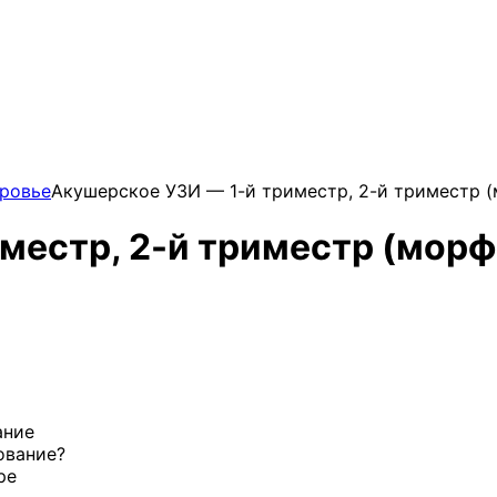
ровье
Акушерское УЗИ — 1-й триместр, 2-й триместр (
местр, 2-й триместр (морф
ание
ование?
ре