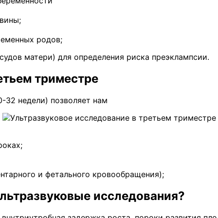
беременности
вины;
ременных родов;
судов матери) для определения риска преэклампсии.
етьем триместре
0-32 недели) позволяет нам
роках;
нтарного и фетального кровообращения);
ультразвуковые исследования?
т, внутриутробная задержка роста, пороки развития п