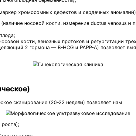
и многоплодная беременность);
маркер хромосомных дефектов и сердечных аномалий)
наличие носовой кости, измерение ductus venosus и 
плода;
носовой кости, венозных протоков и регургитации тре
деляющий 2 гормона — B-HCG и PAPP-A) позволяет выя
ическое)
кое сканирование (20-22 недели) позволяет нам
 роста);