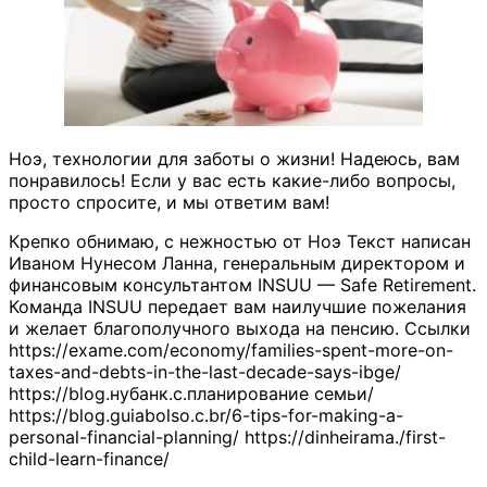
Ноэ, технологии для заботы о жизни! Надеюсь, вам
понравилось! Если у вас есть какие-либо вопросы,
просто спросите, и мы ответим вам!
Крепко обнимаю, с нежностью от Ноэ Текст написан
Иваном Нунесом Ланна, генеральным директором и
финансовым консультантом INSUU — Safe Retirement.
Команда INSUU передает вам наилучшие пожелания
и желает благополучного выхода на пенсию. Ссылки
https://exame.com/economy/families-spent-more-on-
taxes-and-debts-in-the-last-decade-says-ibge/
https://blog.нубанк.с.планирование семьи/
https://blog.guiabolso.с.br/6-tips-for-making-a-
personal-financial-planning/ https://dinheirama./first-
child-learn-finance/