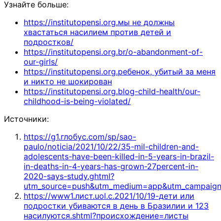
Узнайте больше:
https://institutopensi.org.мы не должны
хвастаться насилием против детей и
подростков/
https://institutopensi.org.br/o-abandonment-of-
our-girls/
https://institutopensi.org.ребенок, убитый за меня
и никто не шокирован
https://institutopensi.org.blog-child-health/our-
childhood-is-being-violated/
Источники:
https://g1.глобус.com/sp/sao-
paulo/noticia/2021/10/22/35-mil-children-and-
adolescents-have-been-killed-in-5-years-in-brazil-
in-deaths-in-4-years-has-grown-27percent-in-
2020-says-study.ghtml?
utm_source=push&utm_medium=app&utm_campaign
https://www1.лист.uol.с.2021/10/19-дети или
подростки убиваются в день в Бразилии и 123
насилуются.shtml?происхождение=листы