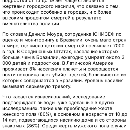
подростки от 15 до 19 лет чаще становятся
жертвами городского насилия, что связано с тем,
что происходит особенно в городах, и с более
высоким процентом смертей в результате
вмешательства полиции.
По словам Данило Моура, сотрудника ЮНИСЕФ по
оценке и мониторингу в Бразилии, очень мало стран
в мире, где число детских смертей превышает 7000
в год. В Соединенных Штатах, население которых
больше, чем в Бразилии, ежегодно умирает около 3
000 детей и подростков. В Латинской Америке
проживает 8% населения планеты и совершается
почти половина всех убийств детей, большинство из
которых совершается в Бразилии. Уровень насилия
вызывает серьезную тревогу.
Что касается изнасилований, исследование
подтверждает выводы, уже сделанные в других
исследованиях, такие как преобладание жертв
женского пола (80%), в основном в возрасте от 10 до
14 лет, подвергающихся насилию дома и со стороны
знакомых (86%). Среди жертв мужского пола случаи