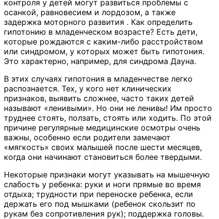
контроля у детей могут развиться проблемы с
осанкой, равновесием и лордозом, а также
задержка моторного развития . Как определить
гипотонию в младенческом возрасте? Есть дети,
которые рождаются с каким-либо расстройством
или синдромом, у которых может быть гипотония.
Это характерно, например, для синдрома Дауна.
В этих случаях гипотония в младенчестве легко
распознается. Тех, у кого нет клинических
признаков, выявить сложнее, часто таких детей
называют «ленивыми». Но они не ленивы! Им просто
труднее стоять, ползать, стоять или ходить. По этой
причине регулярные медицинские осмотры очень
важны, особенно если родители замечают
«мягкость» своих малышей после шести месяцев,
когда они начинают становиться более твердыми.
Некоторые признаки могут указывать на мышечную
слабость у ребенка: руки и ноги прямые во время
отдыха; трудности при переноске ребенка, если
держать его под мышками (ребенок скользит по
рукам без сопротивления рук); поддержка головы.