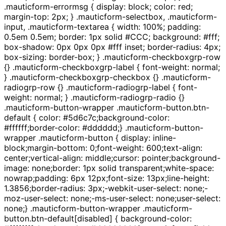
.mauticform-errormsg { display: block; color: red;
margin-top: 2px; } .mauticform-selectbox, .mauticform-
input, .mauticform-textarea { width: 100%; padding:
0.5em 0.5em; border: 1px solid #CCC; background: #fff;
box-shadow: 0px 0px 0px #fff inset; border-radius: 4px;
box-sizing: border-box; } .mauticform-checkboxgrp-row
{} .mauticform-checkboxgrp-label { font-weight: normal;
} .mauticform-checkboxgrp-checkbox {} .mauticform-
radiogrp-row {} .mauticform-radiogrp-label { font-
weight: normal; } .mauticform-radiogrp-radio {}
.mauticform-button-wrapper .mauticform-button.btn-
default { color: #5d6c7c;background-color:
#ffffff;border-color: #dddddd;} .mauticform-button-
wrapper .mauticform-button { display: inline-
block;margin-bottom: 0;font-weight: 600;text-align:
center;vertical-align: middle;cursor: pointer;background-
image: none;border: 1px solid transparent;white-space:
nowrap;padding: 6px 12px;font-size: 13px;line-height:
1.3856;border-radius: 3px;-webkit-user-select: none;-
moz-user-select: none;-ms-user-select: none;user-select:
none;} .mauticform-button-wrapper .mauticform-
button.btn-default[disabled] { background-color: