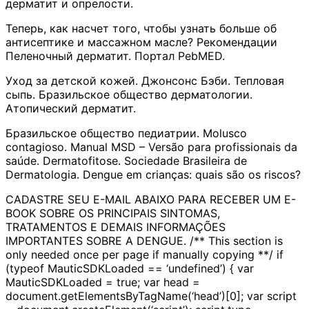
дерматит и опрелости.
Теперь, как насчет того, чтобы узнать больше об
антисептике и массажном масле? Рекомендации
Пеленочный дерматит. Портал PebMED.
Уход за детской кожей. Джонсонс Бэби. Тепловая
сыпь. Бразильское общество дерматологии.
Атопический дерматит.
Бразильское общество педиатрии. Molusco
contagioso. Manual MSD – Versão para profissionais da
saúde. Dermatofitose. Sociedade Brasileira de
Dermatologia. Dengue em crianças: quais são os riscos?
CADASTRE SEU E-MAIL ABAIXO PARA RECEBER UM E-
BOOK SOBRE OS PRINCIPAIS SINTOMAS,
TRATAMENTOS E DEMAIS INFORMAÇÕES
IMPORTANTES SOBRE A DENGUE. /** This section is
only needed once per page if manually copying **/ if
(typeof MauticSDKLoaded == ‘undefined’) { var
MauticSDKLoaded = true; var head =
document.getElementsByTagName(‘head’)[0]; var script