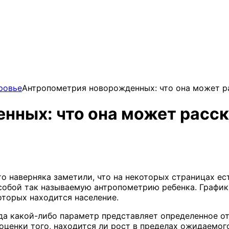
ровье
Антропометрия новорожденных: что она может ра
ных: что она может расск
то наверняка заметили, что на некоторых страницах ес
собой так называемую антропометрию ребенка. График
оторых находится население.
да какой-либо параметр представляет определенное от
ценки того, находится ли рост в пределах ожидаемого