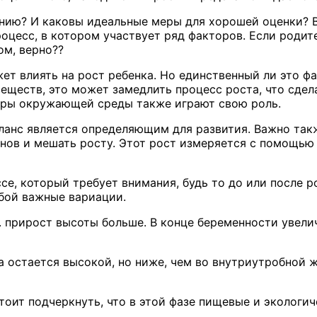
нию? И каковы идеальные меры для хорошей оценки? Вс
оцесс, в котором участвует ряд факторов. Если родит
ом, верно??
жет влиять на рост ребенка. Но единственный ли это ф
веществ, это может замедлить процесс роста, что сдел
кторы окружающей среды также играют свою роль.
нс является определяющим для развития. Важно такж
онов и мешать росту. Этот рост измеряется с помощь
, который требует внимания, будь то до или после р
бой важные вариации.
е. прирост высоты больше. В конце беременности увели
 остается высокой, но ниже, чем во внутриутробной ж
тоит подчеркнуть, что в этой фазе пищевые и экологи