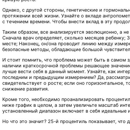
Однако, с другой стороны, генетические и гормонал
протяжении всей жизни. Узнайте о вкладе антропоме
с течением времени. Чтобы внести вклад в эту прод
Таким образом, все анализируется эволюционно, а не 
Сначала врач определяет, сколько месяцев ребенку; 
месте; Наконец, он/она проводит линию между измере
безопасные методы, обладающие большой чувствител
И стоит помнить, что проблема может быть в самом з
наличии краткосрочной проблемы решающее значение 
лучше вести себя в данный момент. Узнайте, как ин
последним и предыдущим измерением? Да, рассматри
свидетельствует о росте; если оно горизонтальное, т
снижение развития.
Кроме того, необходимо проанализировать процентил
ниже график в целом, а затем увеличьте масштаб инт
установленный диапазон включает в себя идеальные и
Но что это значит? 25-й процентиль показывает, что