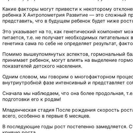
Какие факторы могут привести к некоторому отклоне
ребенка X Антропометрия Развитие — это сложный пр
представить, что в будущем ребенок будет ниже рост
Это указывает на то, как генетический компонент мо
питается, т.е. не получает необходимых питательных 
генетика сама по себе не определяет результат, фа
Помимо вышеупомянутых аспектов, гормональный бала
принимает ребенок, могут влиять на выделение горм
показателей детского населения.
Одним словом, мы говорим о многофакторном процессе
внутриутробной фазе интенсивный и представляет со
Сначала мы наблюдаем, что она более продольная, т.
подготовки его к родам!
Младенческая стадия После рождения скорость роста
всего, особенно в первые 6 месяцев.
В последующие годы рост постепенно замедляется. С
кривую роста.