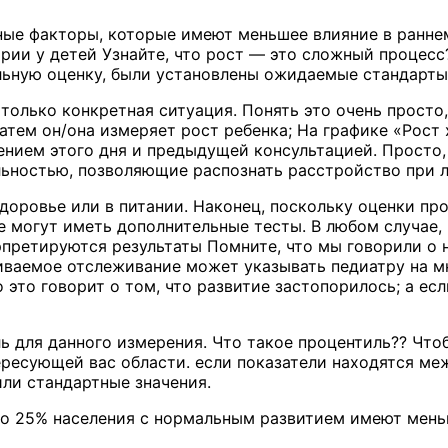
ьные факторы, которые имеют меньшее влияние в ранне
трии у детей Узнайте, что рост — это сложный процес
ольную оценку, были установлены ожидаемые стандарты
только конкретная ситуация. Понять это очень просто,
Затем он/она измеряет рост ребенка; На графике «Рост
нием этого дня и предыдущей консультацией. Просто, 
ьностью, позволяющие распознать расстройство при 
доровье или в питании. Наконец, поскольку оценки про
могут иметь дополнительные тесты. В любом случае, 
терпретируются результаты Помните, что мы говорили 
ваемое отслеживание может указывать педиатру на мн
о это говорит о том, что развитие застопорилось; а е
ь для данного измерения. Что такое процентиль?? Что
ересующей вас области. если показатели находятся ме
ли стандартные значения.
 до 25% населения с нормальным развитием имеют мень