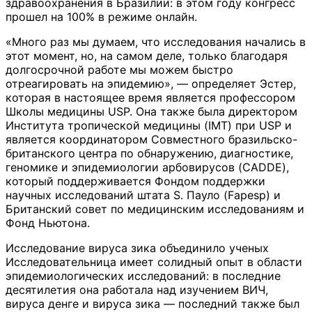
здравоохранения в Бразилии: в этом году конгресс
прошел на 100% в режиме онлайн.
«Много раз мы думаем, что исследования начались в
этот момент, но, на самом деле, только благодаря
долгосрочной работе мы можем быстро
отреагировать на эпидемию», — определяет Эстер,
которая в настоящее время является профессором
Школы медицины USP. Она также была директором
Института тропической медицины (IMT) при USP и
является координатором Совместного бразильско-
британского центра по обнаружению, диагностике,
геномике и эпидемиологии арбовирусов (CADDE),
который поддерживается Фондом поддержки
научных исследований штата S. Пауло (Fapesp) и
Британский совет по медицинским исследованиям и
Фонд Ньютона.
Исследование вируса зика объединило ученых
Исследовательница имеет солидный опыт в области
эпидемиологических исследований: в последние
десятилетия она работала над изучением ВИЧ,
вируса денге и вируса зика — последний также был