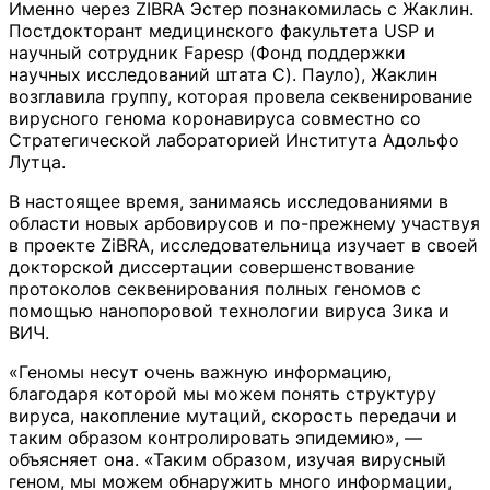
Именно через ZIBRA Эстер познакомилась с Жаклин.
Постдокторант медицинского факультета USP и
научный сотрудник Fapesp (Фонд поддержки
научных исследований штата С). Пауло), Жаклин
возглавила группу, которая провела секвенирование
вирусного генома коронавируса совместно со
Стратегической лабораторией Института Адольфо
Лутца.
В настоящее время, занимаясь исследованиями в
области новых арбовирусов и по-прежнему участвуя
в проекте ZiBRA, исследовательница изучает в своей
докторской диссертации совершенствование
протоколов секвенирования полных геномов с
помощью нанопоровой технологии вируса Зика и
ВИЧ.
«Геномы несут очень важную информацию,
благодаря которой мы можем понять структуру
вируса, накопление мутаций, скорость передачи и
таким образом контролировать эпидемию», —
объясняет она. «Таким образом, изучая вирусный
геном, мы можем обнаружить много информации,