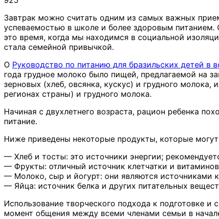
Завтрак можно считать одним из самых важных прием
успеваемостью в школе и более здоровым питанием. 
это время, когда мы находимся в социальной изоляц
стала семейной привычкой.
O
Руководство по питанию для бразильских детей в в
года грудное молоко было пищей, предлагаемой на зав
зерновых (хлеб, овсянка, кускус) и грудного молока,
регионах страны) и грудного молока.
Начиная с двухлетнего возраста, рацион ребенка пох
питание.
Ниже приведены некоторые продукты, которые могут 
— Хлеб и тосты: это источники энергии; рекомендует
— Фрукты: отличный источник клетчатки и витаминов
— Молоко, сыр и йогурт: они являются источниками к
— Яйца: источник белка и других питательных вещес
Использование творческого подхода к подготовке и с
момент общения между всеми членами семьи в начале