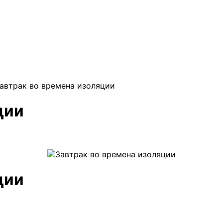
автрак во времена изоляции
ции
ции