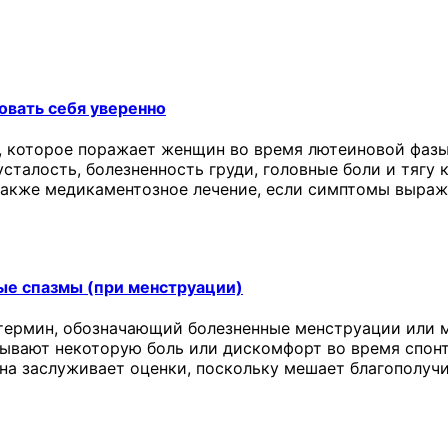
овать себя уверенно
 которое поражает женщин во время лютеиновой фазы
сталость, болезненность груди, головные боли и тягу 
 также медикаментозное лечение, если симптомы выраж
ые спазмы (при менструации)
термин, обозначающий болезненные менструации или м
ывают некоторую боль или дискомфорт во время спонт
она заслуживает оценки, поскольку мешает благополу