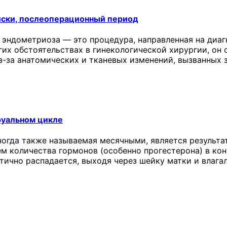
иски, послеоперационный период
 эндометриоза — это процедура, направленная на диаг
угих обстоятельствах в гинекологической хирургии, о
з-за анатомических и тканевых изменений, вызванных 
руальном цикле
ногда также называемая месячными, является результа
ем количества гормонов (особенно прогестерона) в ко
стично распадается, выходя через шейку матки и влага