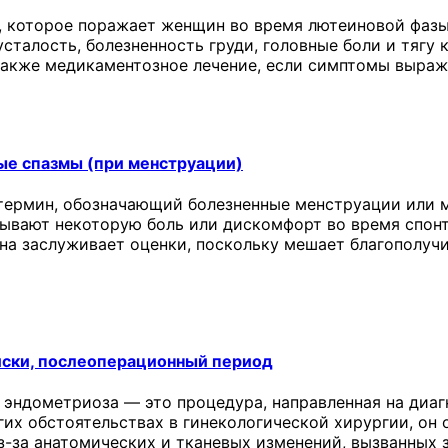
 которое поражает женщин во время лютеиновой фазы
сталость, болезненность груди, головные боли и тягу 
 также медикаментозное лечение, если симптомы выраж
ые спазмы (при менструации)
термин, обозначающий болезненные менструации или м
ывают некоторую боль или дискомфорт во время спонт
она заслуживает оценки, поскольку мешает благополу
иски, послеоперационный период
 эндометриоза — это процедура, направленная на диаг
угих обстоятельствах в гинекологической хирургии, о
з-за анатомических и тканевых изменений, вызванных 