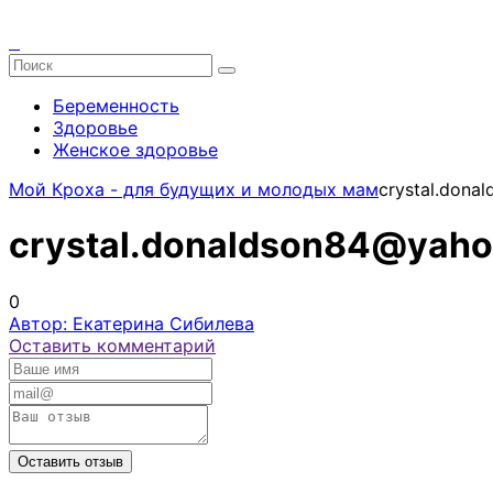
Беременность
Здоровье
Женское здоровье
Мой Кроха - для будущих и молодых мам
crystal.don
crystal.donaldson84@yah
0
Автор: Екатерина Сибилева
Оставить комментарий