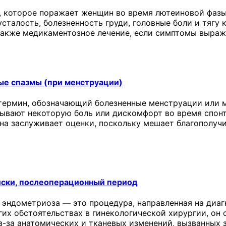
 которое поражает женщин во время лютеиновой фазы
сталость, болезненность груди, головные боли и тягу 
 также медикаментозное лечение, если симптомы выраж
ые спазмы (при менструации)
термин, обозначающий болезненные менструации или м
ывают некоторую боль или дискомфорт во время спонт
она заслуживает оценки, поскольку мешает благополу
иски, послеоперационный период
 эндометриоза — это процедура, направленная на диаг
угих обстоятельствах в гинекологической хирургии, о
з-за анатомических и тканевых изменений, вызванных 