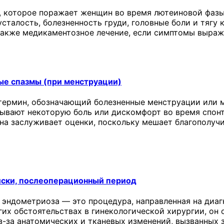
 которое поражает женщин во время лютеиновой фазы
сталость, болезненность груди, головные боли и тягу 
 также медикаментозное лечение, если симптомы выраж
ые спазмы (при менструации)
термин, обозначающий болезненные менструации или м
ывают некоторую боль или дискомфорт во время спонт
она заслуживает оценки, поскольку мешает благополу
иски, послеоперационный период
 эндометриоза — это процедура, направленная на диаг
угих обстоятельствах в гинекологической хирургии, о
з-за анатомических и тканевых изменений, вызванных 