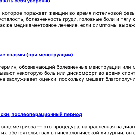
овать себя уверенно
 которое поражает женщин во время лютеиновой фазы
сталость, болезненность груди, головные боли и тягу 
 также медикаментозное лечение, если симптомы выраж
ые спазмы (при менструации)
термин, обозначающий болезненные менструации или м
ывают некоторую боль или дискомфорт во время спонт
она заслуживает оценки, поскольку мешает благополу
иски, послеоперационный период
 эндометриоза — это процедура, направленная на диаг
угих обстоятельствах в гинекологической хирургии, о