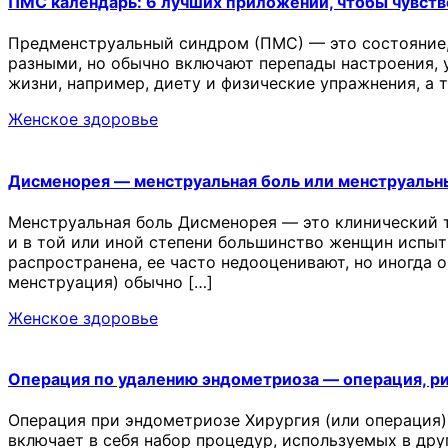
ПМС календарь: 6 лучших приложений, чтобы чувств
Предменструальный синдром (ПМС) — это состояние,
разными, но обычно включают перепады настроения, у
жизни, например, диету и физические упражнения, а
Женское здоровье
Дисменорея — менструальная боль или менструальн
Менструальная боль Дисменорея — это клинический 
и в той или иной степени большинство женщин испыт
распространена, ее часто недооценивают, но иногда 
менструация) обычно […]
Женское здоровье
Операция по удалению эндометриоза — операция, р
Операция при эндометриозе Хирургия (или операция)
включает в себя набор процедур, используемых в др