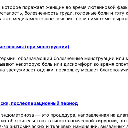
 которое поражает женщин во время лютеиновой фазы
сталость, болезненность груди, головные боли и тягу 
 также медикаментозное лечение, если симптомы выраж
ые спазмы (при менструации)
термин, обозначающий болезненные менструации или м
ывают некоторую боль или дискомфорт во время спонт
она заслуживает оценки, поскольку мешает благополу
иски, послеоперационный период
 эндометриоза — это процедура, направленная на диаг
угих обстоятельствах в гинекологической хирургии, о
з-за анатомических и тканевых изменений, вызванных 