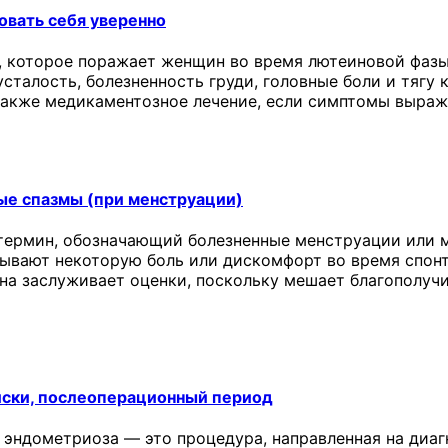
овать себя уверенно
 которое поражает женщин во время лютеиновой фазы
сталость, болезненность груди, головные боли и тягу 
 также медикаментозное лечение, если симптомы выраж
ые спазмы (при менструации)
термин, обозначающий болезненные менструации или м
ывают некоторую боль или дискомфорт во время спонт
она заслуживает оценки, поскольку мешает благополу
иски, послеоперационный период
 эндометриоза — это процедура, направленная на диаг