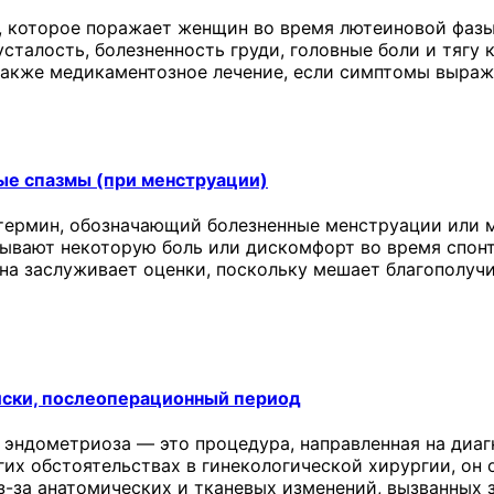
 которое поражает женщин во время лютеиновой фазы
сталость, болезненность груди, головные боли и тягу 
 также медикаментозное лечение, если симптомы выраж
ые спазмы (при менструации)
термин, обозначающий болезненные менструации или м
ывают некоторую боль или дискомфорт во время спонт
она заслуживает оценки, поскольку мешает благополу
иски, послеоперационный период
 эндометриоза — это процедура, направленная на диаг
угих обстоятельствах в гинекологической хирургии, о
з-за анатомических и тканевых изменений, вызванных 