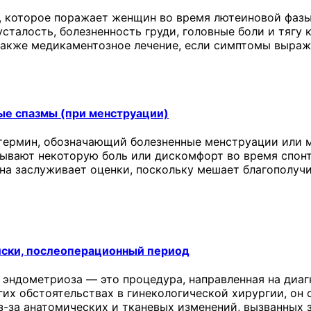
 которое поражает женщин во время лютеиновой фазы
сталость, болезненность груди, головные боли и тягу 
 также медикаментозное лечение, если симптомы выраж
ые спазмы (при менструации)
термин, обозначающий болезненные менструации или м
ывают некоторую боль или дискомфорт во время спонт
она заслуживает оценки, поскольку мешает благополу
иски, послеоперационный период
 эндометриоза — это процедура, направленная на диаг
угих обстоятельствах в гинекологической хирургии, о
з-за анатомических и тканевых изменений, вызванных 