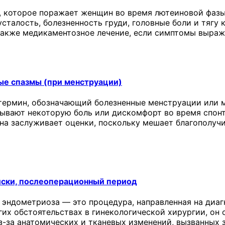
 которое поражает женщин во время лютеиновой фазы
сталость, болезненность груди, головные боли и тягу 
 также медикаментозное лечение, если симптомы выраж
ые спазмы (при менструации)
термин, обозначающий болезненные менструации или м
ывают некоторую боль или дискомфорт во время спонт
она заслуживает оценки, поскольку мешает благополу
иски, послеоперационный период
 эндометриоза — это процедура, направленная на диаг
угих обстоятельствах в гинекологической хирургии, о
з-за анатомических и тканевых изменений, вызванных 