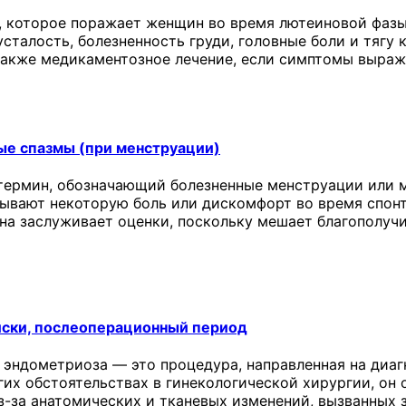
 которое поражает женщин во время лютеиновой фазы
сталость, болезненность груди, головные боли и тягу 
 также медикаментозное лечение, если симптомы выраж
ые спазмы (при менструации)
термин, обозначающий болезненные менструации или м
ывают некоторую боль или дискомфорт во время спонт
она заслуживает оценки, поскольку мешает благополу
иски, послеоперационный период
 эндометриоза — это процедура, направленная на диаг
угих обстоятельствах в гинекологической хирургии, о
з-за анатомических и тканевых изменений, вызванных 