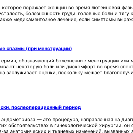
 которое поражает женщин во время лютеиновой фазы
сталость, болезненность груди, головные боли и тягу 
 также медикаментозное лечение, если симптомы выраж
ые спазмы (при менструации)
термин, обозначающий болезненные менструации или м
ывают некоторую боль или дискомфорт во время спонт
она заслуживает оценки, поскольку мешает благополу
иски, послеоперационный период
 эндометриоза — это процедура, направленная на диаг
угих обстоятельствах в гинекологической хирургии, о
з-за анатомических и тканевых изменений, вызванных 