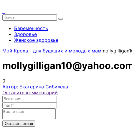
Беременность
Здоровье
Женское здоровье
Мой Кроха - для будущих и молодых мам
mollygilliga
mollygilligan10@yahoo.co
0
Автор: Екатерина Сибилева
Оставить комментарий