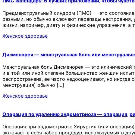
ПМС календарь: 6 лучших приложений, чтобы чувств
Предменструальный синдром (ПМС) — это состояние,
разными, но обычно включают перепады настроения, у
жизни, например, диету и физические упражнения, а
Женское здоровье
Дисменорея — менструальная боль или менструальн
Менструальная боль Дисменорея — это клинический 
и в той или иной степени большинство женщин испыт
распространена, ее часто недооценивают, но иногда 
менструация) обычно […]
Женское здоровье
Операция по удалению эндометриоза — операция, р
Операция при эндометриозе Хирургия (или операция)
включает в себя набор процедур, используемых в др