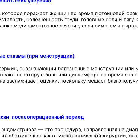
овать себя уверенно
 которое поражает женщин во время лютеиновой фазы
сталость, болезненность груди, головные боли и тягу 
 также медикаментозное лечение, если симптомы выраж
ые спазмы (при менструации)
термин, обозначающий болезненные менструации или м
ывают некоторую боль или дискомфорт во время спонт
она заслуживает оценки, поскольку мешает благополу
иски, послеоперационный период
 эндометриоза — это процедура, направленная на диаг
угих обстоятельствах в гинекологической хирургии, о