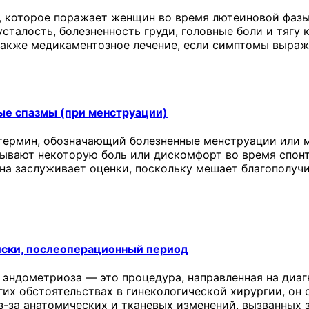
 которое поражает женщин во время лютеиновой фазы
сталость, болезненность груди, головные боли и тягу 
 также медикаментозное лечение, если симптомы выраж
ые спазмы (при менструации)
термин, обозначающий болезненные менструации или м
ывают некоторую боль или дискомфорт во время спонт
она заслуживает оценки, поскольку мешает благополу
иски, послеоперационный период
 эндометриоза — это процедура, направленная на диаг
угих обстоятельствах в гинекологической хирургии, о
з-за анатомических и тканевых изменений, вызванных 