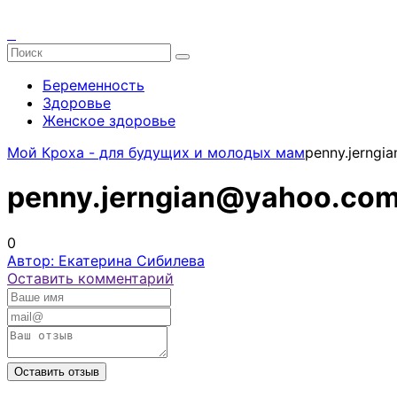
Беременность
Здоровье
Женское здоровье
Мой Кроха - для будущих и молодых мам
penny.jerngi
penny.jerngian@yahoo.co
0
Автор: Екатерина Сибилева
Оставить комментарий