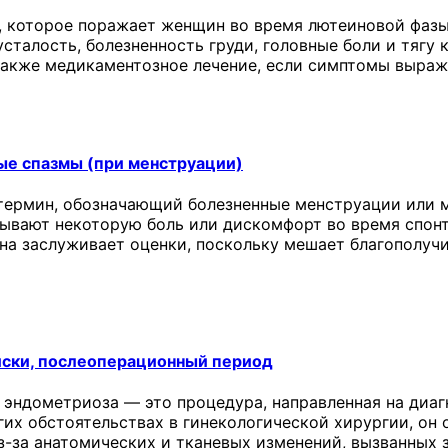
 которое поражает женщин во время лютеиновой фазы
сталость, болезненность груди, головные боли и тягу 
 также медикаментозное лечение, если симптомы выраж
ые спазмы (при менструации)
термин, обозначающий болезненные менструации или м
ывают некоторую боль или дискомфорт во время спонт
она заслуживает оценки, поскольку мешает благополу
иски, послеоперационный период
 эндометриоза — это процедура, направленная на диаг
угих обстоятельствах в гинекологической хирургии, о
з-за анатомических и тканевых изменений, вызванных 