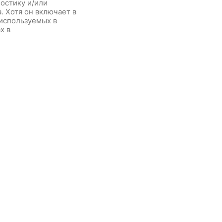
остику и/или
. Хотя он включает в
 используемых в
х в
ургии, он обычно
нную техническую и
ь. Она сложнее в
томических и
вызванных
да подразумевает
[…]