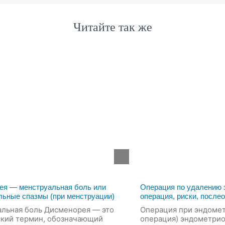
Читайте так же
ея — менструальная боль или
Операция по удалению
льные спазмы (при менструации)
операция, риски, после
льная боль Дисменорея — это
Операция при эндомет
кий термин, обозначающий
операция) эндометрио