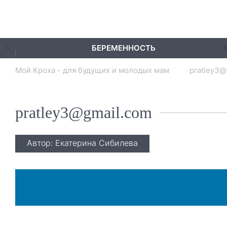
БЕРЕМЕННОСТЬ
Мой Кроха - для будущих и молодых мам
pratley3@
pratley3@gmail.com
Автор: Екатерина Сибилева