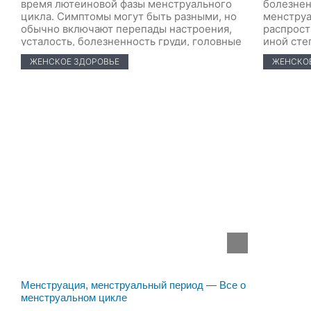
время лютеиновой фазы менструального
болезнен
цикла. Симптомы могут быть разными, но
менструа
обычно включают перепады настроения,
распрост
усталость, болезненность груди, головные
иной сте
боли и тягу к еде. Лечение обычно
испытыва
ЖЕНСКОЕ ЗДОРОВЬЕ
ЖЕНСКОЕ
включает изменение образа жизни,
дискомфо
например, диету и физические упражнения,
менструа
а также медикаментозное лечение, если
распрост
симптомы выражены сильно. Хотя ПМС не
но иногд
[…]
поскольк
подростк
(месячны
Менструация, менструальный период — Все о
менструальном цикле