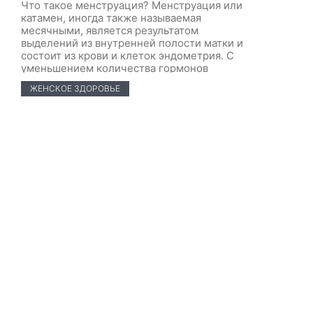
Что такое менструация? Менструация или
катамен, иногда также называемая
месячными, является результатом
выделений из внутренней полости матки и
состоит из крови и клеток эндометрия. С
уменьшением количества гормонов
(особенно прогестерона) в конце
ЖЕНСКОЕ ЗДОРОВЬЕ
предыдущего менструального цикла,
стимуляция этого слоя матки (эндометрия)
уменьшается, и он частично распадается,
выходя через шейку матки и влагалище,
давая начало «месячным» или […]
МойКроха.Ру © Все права защищены, 2019-22.