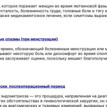
 которое поражает женщин во время лютеиновой фазы
сталость, болезненность груди, головные боли и тягу 
 также медикаментозное лечение, если симптомы выраж
ые спазмы (при менструации)
термин, обозначающий болезненные менструации или м
ывают некоторую боль или дискомфорт во время спонт
она заслуживает оценки, поскольку мешает благополу
иски, послеоперационный период
 эндометриоза — это процедура, направленная на диаг
угих обстоятельствах в гинекологической хирургии, о
з-за анатомических и тканевых изменений, вызванных 