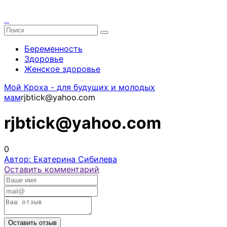
Беременность
Здоровье
Женское здоровье
Мой Кроха - для будущих и молодых
мам
rjbtick@yahoo.com
rjbtick@yahoo.com
0
Автор: Екатерина Сибилева
Оставить комментарий