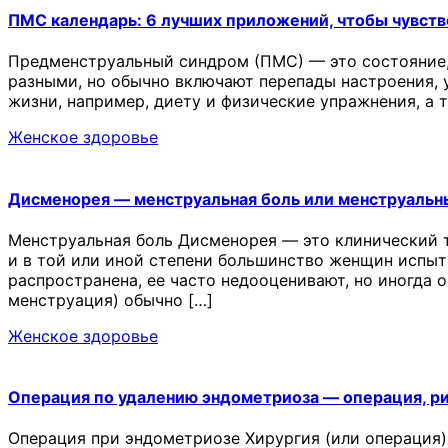
ПМС календарь: 6 лучших приложений, чтобы чувств
Предменструальный синдром (ПМС) — это состояние,
разными, но обычно включают перепады настроения, у
жизни, например, диету и физические упражнения, а
Женское здоровье
Дисменорея — менструальная боль или менструальн
Менструальная боль Дисменорея — это клинический 
и в той или иной степени большинство женщин испыт
распространена, ее часто недооценивают, но иногда 
менструация) обычно […]
Женское здоровье
Операция по удалению эндометриоза — операция, р
Операция при эндометриозе Хирургия (или операция)