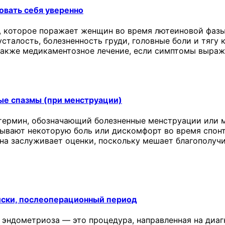
овать себя уверенно
 которое поражает женщин во время лютеиновой фазы
сталость, болезненность груди, головные боли и тягу 
 также медикаментозное лечение, если симптомы выраж
ые спазмы (при менструации)
термин, обозначающий болезненные менструации или м
ывают некоторую боль или дискомфорт во время спонт
она заслуживает оценки, поскольку мешает благополу
иски, послеоперационный период
 эндометриоза — это процедура, направленная на диаг