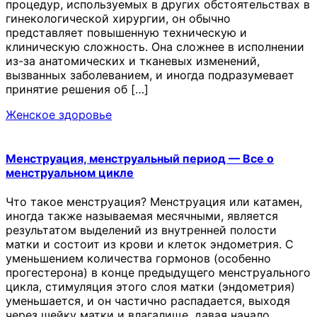
процедур, используемых в других обстоятельствах в
гинекологической хирургии, он обычно
представляет повышенную техническую и
клиническую сложность. Она сложнее в исполнении
из-за анатомических и тканевых изменений,
вызванных заболеванием, и иногда подразумевает
принятие решения об […]
Женское здоровье
Менструация, менструальный период — Все о
менструальном цикле
Что такое менструация? Менструация или катамен,
иногда также называемая месячными, является
результатом выделений из внутренней полости
матки и состоит из крови и клеток эндометрия. С
уменьшением количества гормонов (особенно
прогестерона) в конце предыдущего менструального
цикла, стимуляция этого слоя матки (эндометрия)
уменьшается, и он частично распадается, выходя
через шейку матки и влагалище, давая начало