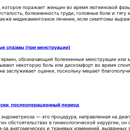
 которое поражает женщин во время лютеиновой фазы
сталость, болезненность груди, головные боли и тягу 
 также медикаментозное лечение, если симптомы выраж
ые спазмы (при менструации)
термин, обозначающий болезненные менструации или м
ывают некоторую боль или дискомфорт во время спонт
она заслуживает оценки, поскольку мешает благополу
иски, послеоперационный период
 эндометриоза — это процедура, направленная на диаг
угих обстоятельствах в гинекологической хирургии, о
з-за анатомических и тканевых изменений, вызванных 