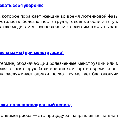
овать себя уверенно
 которое поражает женщин во время лютеиновой фазы
сталость, болезненность груди, головные боли и тягу 
 также медикаментозное лечение, если симптомы выраж
ые спазмы (при менструации)
термин, обозначающий болезненные менструации или м
ывают некоторую боль или дискомфорт во время спонт
она заслуживает оценки, поскольку мешает благополу
иски, послеоперационный период
 эндометриоза — это процедура, направленная на диаг