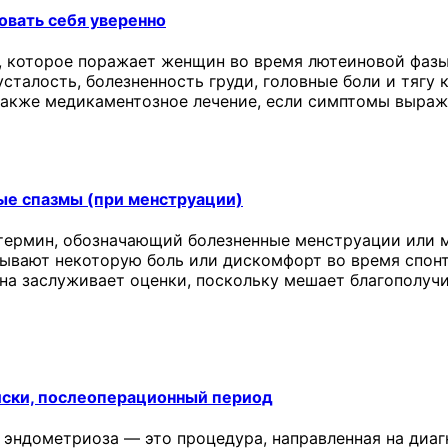
овать себя уверенно
 которое поражает женщин во время лютеиновой фазы
сталость, болезненность груди, головные боли и тягу 
 также медикаментозное лечение, если симптомы выраж
ые спазмы (при менструации)
термин, обозначающий болезненные менструации или м
ывают некоторую боль или дискомфорт во время спонт
она заслуживает оценки, поскольку мешает благополу
иски, послеоперационный период
 эндометриоза — это процедура, направленная на диаг