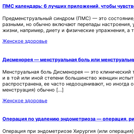
ПМС календарь: 6 лучших приложений, чтобы чувств
Предменструальный синдром (ПМС) — это состояние,
разными, но обычно включают перепады настроения, у
жизни, например, диету и физические упражнения, а
Женское здоровье
Дисменорея — менструальная боль или менструальн
Менструальная боль Дисменорея — это клинический 
и в той или иной степени большинство женщин испыт
распространена, ее часто недооценивают, но иногда 
менструация) обычно […]
Женское здоровье
Операция по удалению эндометриоза — операция, р
Операция при эндометриозе Хирургия (или операция)