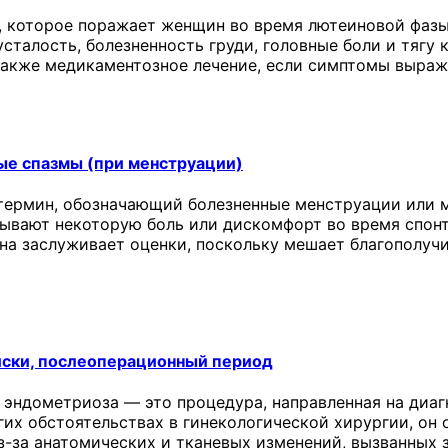
 которое поражает женщин во время лютеиновой фазы
сталость, болезненность груди, головные боли и тягу 
 также медикаментозное лечение, если симптомы выраж
ые спазмы (при менструации)
термин, обозначающий болезненные менструации или м
ывают некоторую боль или дискомфорт во время спонт
она заслуживает оценки, поскольку мешает благополу
иски, послеоперационный период
 эндометриоза — это процедура, направленная на диаг
угих обстоятельствах в гинекологической хирургии, о
з-за анатомических и тканевых изменений, вызванных 